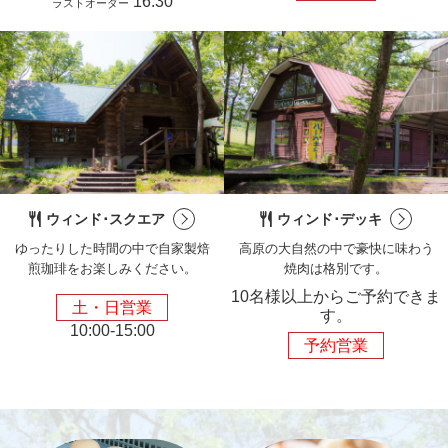
16:30
ラストオーダー
ウィンド･スクエア
ウィンド･デッキ
ゆったりした時間の中で
自家製焙
高原の大自然の中で豪快に味わう
煎珈琲をお楽しみください。
焼肉は格別です。
10名様以上からご予約できま
土・日営業
す。
10:00-15:00
予約営業