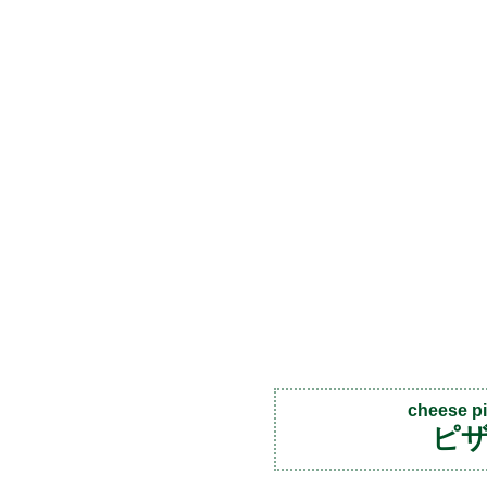
cheese p
ピ